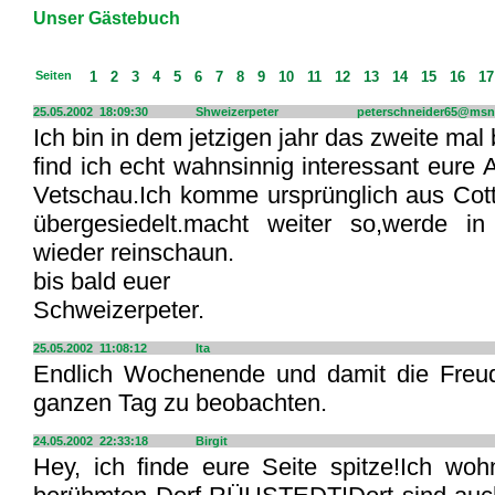
Unser Gästebuch
Seiten
1
2
3
4
5
6
7
8
9
10
11
12
13
14
15
16
1
25.05.2002 18:09:30
Shweizerpeter
peterschneider65@ms
Ich bin in dem jetzigen jahr das zweite mal
find ich echt wahnsinnig interessant eur
Vetschau.Ich komme ursprünglich aus Cott
übergesiedelt.macht weiter so,werde i
wieder reinschaun.
bis bald euer
Schweizerpeter.
25.05.2002 11:08:12
Ita
Endlich Wochenende und damit die Freud
ganzen Tag zu beobachten.
24.05.2002 22:33:18
Birgit
Hey, ich finde eure Seite spitze!Ich wo