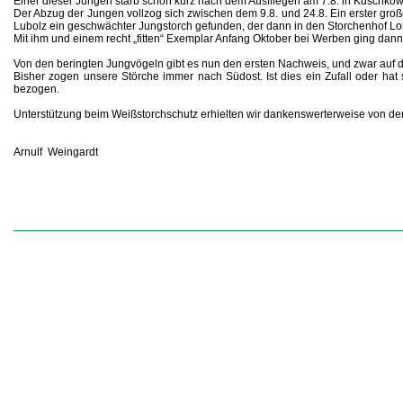
Einer dieser Jungen starb schon kurz nach dem Ausfliegen am 7.8. in Kuschko
Der Abzug der Jungen vollzog sich zwischen dem 9.8. und 24.8. Ein erster g
Lubolz ein geschwächter Jungstorch gefunden, der dann in den Storchenhof L
Mit ihm und einem recht „fitten“ Exemplar Anfang Oktober bei Werben ging dan
Von den beringten Jungvögeln gibt es nun den ersten Nachweis, und zwar auf d
Bisher zogen unsere Störche immer nach Südost. Ist dies ein Zufall oder hat
bezogen.
Unterstützung beim Weißstorchschutz erhielten wir dankenswerterweise von der
Arnulf Weingardt