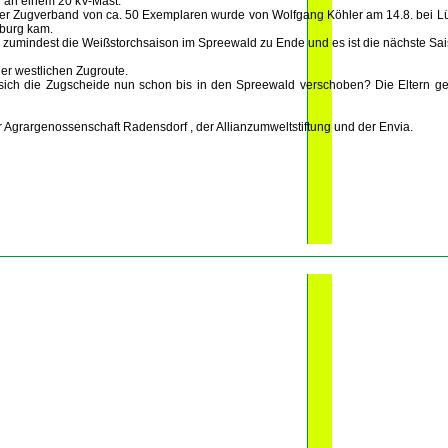
w an einem 20 kV-Mast.
roßer Zugverband von ca. 50 Exemplaren wurde von Wolfgang Köhler am 14.8. bei 
oburg kam.
n zumindest die Weißstorchsaison im Spreewald zu Ende und es ist die nächste Sai
er westlichen Zugroute.
 sich die Zugscheide nun schon bis in den Spreewald verschoben? Die Eltern geh
 Agrargenossenschaft Radensdorf , der Allianzumweltstiftung und der Envia.