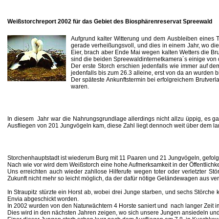
Weißstorchreport 2002 für das Gebiet des Biosphärenreservat Spreewald
Aufgrund kalter Witterung und dem Ausbleiben eines T
gerade verheißungsvoll, und dies in einem Jahr, wo die
Eier, brach aber Ende Mai wegen kalten Wetters die Br
sind die beiden Spreewaldinternetkamera´s einige von 
Der erste Storch erschien jedenfalls wie immer auf de
jedenfalls bis zum 26.3 alleine, erst von da an wurden
Der späteste Ankunftstermin bei erfolgreichem Brutver
waren.
In diesem Jahr war die Nahrungsgrundlage allerdings nicht allzu üppig, es 
Ausfliegen von 201 Jungvögeln kam, diese Zahl liegt dennoch weit über dem la
Storchenhauptstadt ist wiederum Burg mit 11 Paaren und 21 Jungvögeln, gefolg
Nach wie vor wird dem Weißstorch eine hohe Aufmerksamkeit in der Öffentlichk
Uns erreichten auch wieder zahllose Hilferufe wegen toter oder verletzter Stör
Zukunft nicht mehr so leicht möglich, da der dafür nötige Geländewagen aus ve
In Straupitz stürzte ein Horst ab, wobei drei Junge starben, und sechs Störche
Envia abgeschickt worden.
In 2002 wurden von den Naturwächtern 4 Horste saniert und nach langer Zeit i
Dies wird in den nächsten Jahren zeigen, wo sich unsere Jungen ansiedeln und 