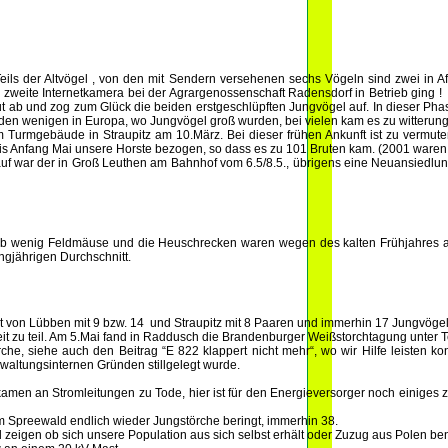
eils der Altvögel , von den mit Sendern versehenen sechs Vögeln sind zwei in Af
 zweite Internetkamera bei der Agrargenossenschaft Radensdorf in Betrieb ging ! 
ut ab und zog zum Glück die beiden erstgeschlüpften Jungvögel auf. In dieser Ph
den wenigen in Europa, wo Jungvögel groß wurden, bei vielen kam es zu witterung
m Turmgebäude in Straupitz am 10.März. Bei dieser frühen Ankunft ist zu vermute
 bis Anfang Mai unsere Horste bezogen, so dass es zu 101 Bruten kam. (2001 ware
lauf war der in Groß Leuthen am Bahnhof vom 6.5/8.5., übrigens eine Neuansiedlu
gab wenig Feldmäuse und die Heuschrecken waren wegen des kalten Frühjahres auc
ngjährigen Durchschnitt.
t von Lübben mit 9 bzw. 14 und Straupitz mit 8 Paaren und immerhin 17 Jungvögel
eit zu teil. Am 5.Mai fand in Raddusch die Brandenburger Weißstorchtagung unter 
che, siehe auch den Beitrag “E 822 klappert nicht mehr“, wo wir Hilfe leisten kon
rwaltungsinternen Gründen stillgelegt wurde.
 kamen an Stromleitungen zu Tode, hier ist für den Energieversorger noch einiges z
m Spreewald endlich wieder Jungstörche beringt, immerhin 38.
zeigen ob sich unsere Population aus sich selbst erhält oder Zuzug aus Polen ben