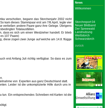
News
Willkommen
rika verschollen, begann das Storchenjahr 2002 nicht
Storchreport 04
So kam dieses Stammpaar erst am 7/8.April, legte vier
Neuer Bildband
ase verließen andere Paare ganz ihre Gelege. Übrigens
Der Spreewald
sbedingten Totalausfällen.
Landnutzung
n, dass es sich um einen Westzieher handelt. Er blieb
Weißstorch
n es 107 Paare)
Schwarzstorch
ng, diese zogen zwei Junge auf welche am 14.8. flügge
zurück
h erst Anfang Juli richtig verfügbar. So dass es zum
n.
Teilnahme von Experten aus ganz Deutschland statt.
nten. Leider ist die unkomplizierte Hilfe durch uns in
u tun. Ein entsprechendes Schreiben mit Karten ist die
ötigt.