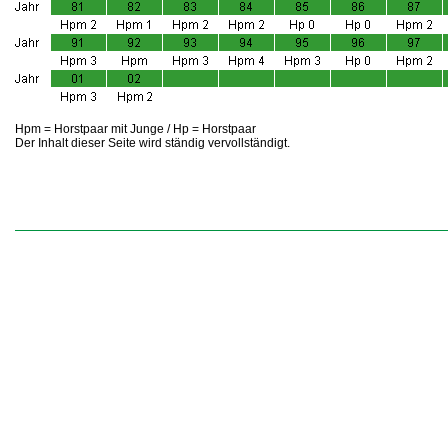
Hpm = Horstpaar mit Junge / Hp = Horstpaar
Der Inhalt dieser Seite wird ständig vervollständigt.